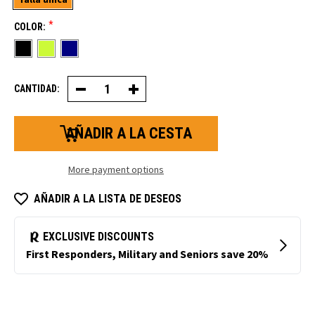
*
COLOR:
CANTIDAD:
Disminuir
Aumentar
la
la
cantidad
cantidad
de
de
polaina
polaina
Flex-
Flex-
Wear
Wear
More payment options
AÑADIR A LA LISTA DE DESEOS