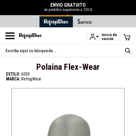
 GRATUITO
50 % DE DESCUENTO EN LA L
uperiores a 120 ¤
COMPRAR AHORA
.
Inicio de
sesión
Ir al contenido principal
Buscar
en
Polaina Flex-Wear
ESTILO:
6050
MARCA:
RefrigiWear