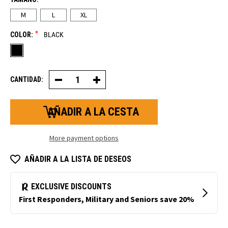
M
L
XL
*
COLOR:
BLACK
CANTIDAD:
Disminución
Aumentar
de
la
la
cantidad
cantidad
de
de
guantes
guantes
con
antideslizantes
agarre
de
en
More payment options
doble
espiga
capa
de
con
doble
AÑADIR A LA LISTA DE DESEOS
diseño
capa
en
y
espiga
3
y
dedos
3
recubiertos.
dedos
recubiertos.