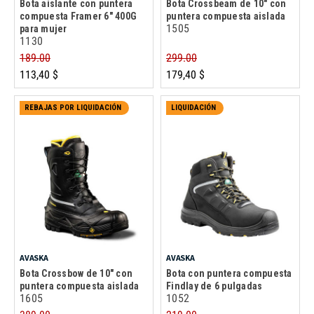
Bota aislante con puntera
Bota Crossbeam de 10" con
compuesta Framer 6" 400G
puntera compuesta aislada
1505
para mujer
1130
189.00
299.00
113,40 $
179,40 $
REBAJAS POR LIQUIDACIÓN
LIQUIDACIÓN
AVASKA
AVASKA
Bota Crossbow de 10" con
Bota con puntera compuesta
puntera compuesta aislada
Findlay de 6 pulgadas
1605
1052