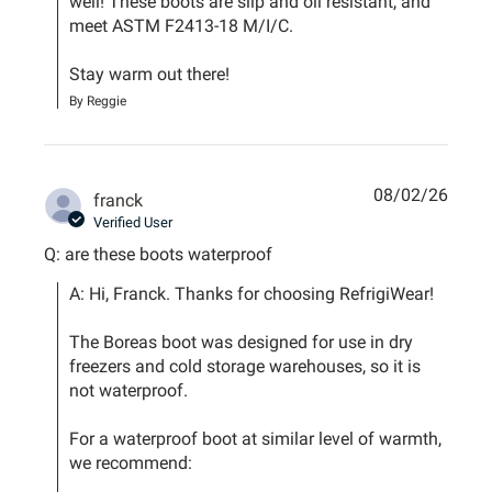
well! These boots are slip and oil resistant, and 
meet ASTM F2413-18 M/I/C. 

Stay warm out there!
By Reggie
08/02/26
franck
Verified User
Q: are these boots waterproof
A: Hi, Franck. Thanks for choosing RefrigiWear!

The Boreas boot was designed for use in dry 
freezers and cold storage warehouses, so it is 
not waterproof.

For a waterproof boot at similar level of warmth, 
we recommend:
