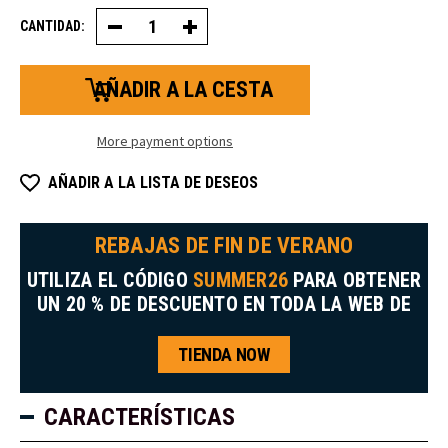
CANTIDAD:
Disminuir
Aumentar
la
la
cantidad
cantidad
de
de
botas
botas
Boreas
Boreas
6"
de
1000G
6"
More payment options
con
con
puntera
puntera
compuesta
compuesta
AÑADIR A LA LISTA DE DESEOS
aislada
aislada
1000G.
REBAJAS DE FIN DE VERANO
UTILIZA EL CÓDIGO
SUMMER26
PARA OBTENER
UN 20 % DE DESCUENTO EN TODA LA WEB DE
TIENDA NOW
CARACTERÍSTICAS