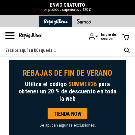
ENVÍO GRATUITO
en pedidos superiores a 120 ¤
.
Inicio de
sesión
Ir al contenido principal
Buscar
en
REBAJAS DE FIN DE VERANO
Utiliza el código
SUMMER26
para
obtener
un 20 % de descuento
en toda
la web
TIENDA NOW
Se aplican algunas exclusiones.