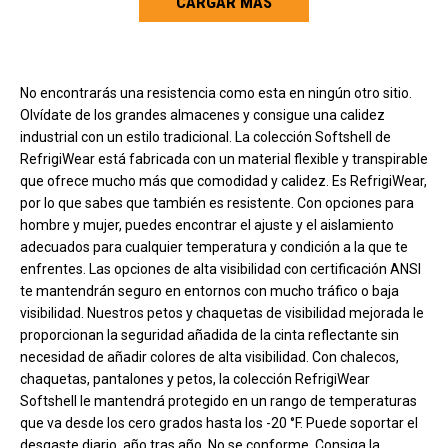
CARGAR MÁS
Carga más productos. El lector de pantalla anunciará cuando se hayan 
No encontrarás una resistencia como esta en ningún otro sitio.
Olvídate de los grandes almacenes y consigue una calidez
industrial con un estilo tradicional. La colección Softshell de
RefrigiWear está fabricada con un material flexible y transpirable
que ofrece mucho más que comodidad y calidez. Es RefrigiWear,
por lo que sabes que también es resistente. Con opciones para
hombre y mujer, puedes encontrar el ajuste y el aislamiento
adecuados para cualquier temperatura y condición a la que te
enfrentes. Las opciones de alta visibilidad con certificación ANSI
te mantendrán seguro en entornos con mucho tráfico o baja
visibilidad. Nuestros petos y chaquetas de visibilidad mejorada le
proporcionan la seguridad añadida de la cinta reflectante sin
necesidad de añadir colores de alta visibilidad. Con chalecos,
chaquetas, pantalones y petos, la colección RefrigiWear
Softshell le mantendrá protegido en un rango de temperaturas
que va desde los cero grados hasta los -20 °F. Puede soportar el
desgaste diario, año tras año. No se conforme. Consiga la