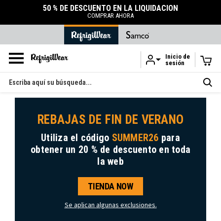
50 % DE DESCUENTO EN LA LIQUIDACIÓN
COMPRAR AHORA
Inicio de
sesión
Ir al contenido principal
Buscar
en
REBAJAS DE FIN DE VERANO
Utiliza el código
SUMMER26
para
obtener
un 20 % de descuento
en toda
la web
TIENDA NOW
Se aplican algunas exclusiones.