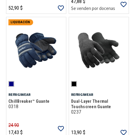
47,88 $
52,90 $
Se venden por docenas
LIQUIDACIÓN
REFRIGIWEAR
REFRIGIWEAR
ChillBreaker™ Guante
Dual-Layer Thermal
0318
Touchscreen Guante
0237
24.90
17,43 $
13,90 $