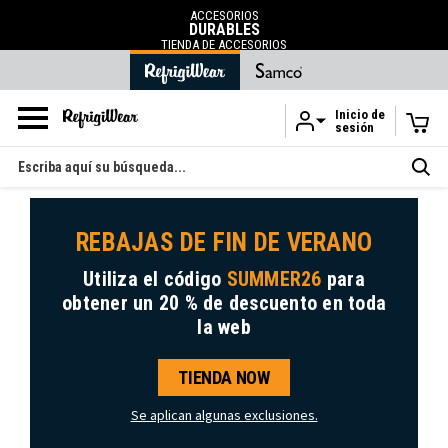
ACCESORIOS
DURABLES
TIENDA DE ACCESORIOS
Inicio de
sesión
Ir al contenido principal
Buscar
en
REBAJAS DE FIN DE VERANO
Utiliza el código
SUMMER26
para
obtener
un 20 % de descuento
en toda
la web
TIENDA NOW
Se aplican algunas exclusiones.