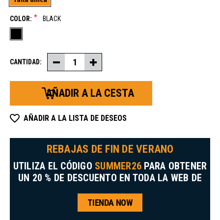
*
COLOR:
BLACK
CANTIDAD:
Decrease
Increase
Quantity
Quantity
of
of
Wool
Wool
Tapa
Tapa
de
de
reloj
reloj
AÑADIR A LA LISTA DE DESEOS
REBAJAS DE FIN DE VERANO
UTILIZA EL CÓDIGO
SUMMER26
PARA OBTENER
UN 20 % DE DESCUENTO EN TODA LA WEB DE
TIENDA NOW