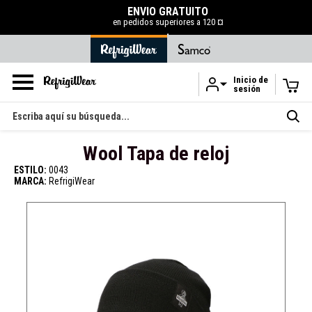
ENVÍO GRATUITO
en pedidos superiores a 120 ¤
.
Inicio de
sesión
Ir al contenido principal
Buscar
en
Wool Tapa de reloj
ESTILO:
0043
MARCA:
RefrigiWear