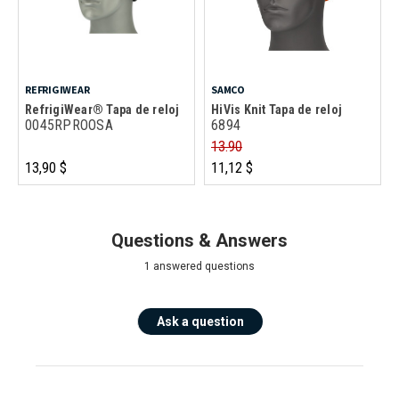
REFRIGIWEAR
SAMCO
RefrigiWear® Tapa de reloj
HiVis Knit Tapa de reloj
0045RPROOSA
6894
13.90
13,90 $
11,12 $
Questions & Answers
1 answered questions
Ask a question