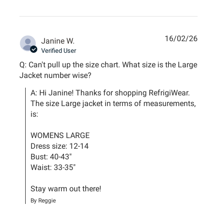
16/02/26
Janine W.
Verified User
Q: Can't pull up the size chart. What size is the Large
Jacket number wise?
A: Hi Janine! Thanks for shopping RefrigiWear. 
The size Large jacket in terms of measurements, 
is:

WOMENS LARGE

Dress size: 12-14

Bust: 40-43"

Waist: 33-35"

Stay warm out there!
By Reggie