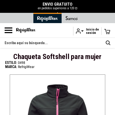
ENVÍO GRATUITO
en pedidos superiores a 120 ¤
.
Inicio de
sesión
Ir al contenido principal
Buscar
en
Chaqueta Softshell para mujer
ESTILO:
0498
MARCA:
RefrigiWear