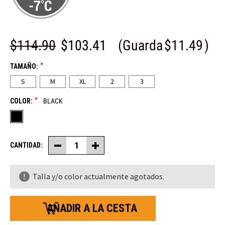
$114.90
$103.41
(Guarda
$11.49
)
*
TAMAÑO:
S
M
XL
2
3
*
COLOR:
BLACK
CANTIDAD:
Disminuir
Aumentar
la
la
cantidad
cantidad
de
de
Talla y/o color actualmente agotados.
chaquetas
chaquetas
softshell
softshell
para
para
mujer
mujer