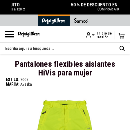
50 % DE DESCUENTO EN LA LIQUIDACIÓN
COMPRAR AHORA
Inicio de
sesión
Ir al contenido principal
Buscar
en
Pantalones flexibles aislantes
HiVis para mujer
ESTILO:
7007
MARCA:
Avaska