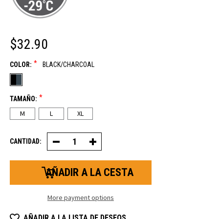
$32.90
*
COLOR:
BLACK/CHARCOAL
*
TAMAÑO:
M
L
XL
CANTIDAD:
Disminuir
Aumentar
la
la
cantidad
cantidad
de
de
guantes
guantes
Puma
Puma
Freezer
Freezer
Mitt
Mitt
More payment options
AÑADIR A LA LISTA DE DESEOS