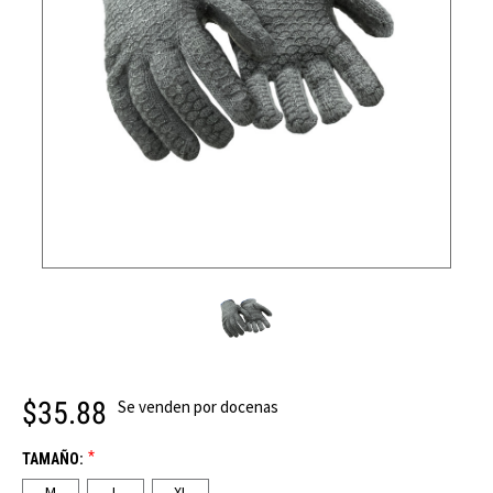
$35.88
Se venden por docenas
*
TAMAÑO:
M
L
XL