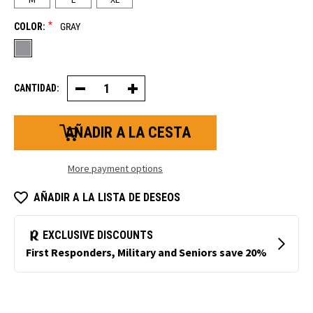
*
COLOR:
GRAY
CANTIDAD:
Decrease
Increase
Quantity
Quantity
of
of
Poly
Poly
Honeycomb
Honeycomb
Grip
Grip
Guante
Guante
More payment options
AÑADIR A LA LISTA DE DESEOS