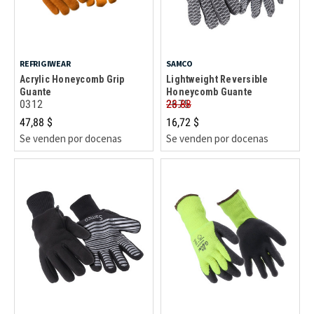
REFRIGIWEAR
SAMCO
Acrylic Honeycomb Grip
Lightweight Reversible
Guante
Honeycomb Guante
0312
2675
23.88
47,88 $
16,72 $
Se venden por docenas
Se venden por docenas