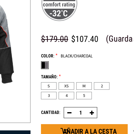
(Guarda
$179.00
$107.40
*
COLOR:
BLACK/CHARCOAL
*
TAMAÑO:
S
XS
M
2
3
4
5
CANTIDAD:
Disminuir
Aumentar
la
la
cantidad
cantidad
de
de
chaquetas
chaquetas