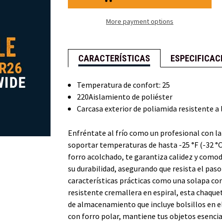
Polar
Polar
Performance
Performance
Freezer
Freezer
More payment options
Jacket
CARACTERÍSTICAS
ESPECIFICAC
Temperatura de confort: 25
220Aislamiento de poliéster
Carcasa exterior de poliamida resistente a 
Enfréntate al frío como un profesional con l
soportar temperaturas de hasta -25 °F (-32 °C
forro acolchado, te garantiza calidez y comod
su durabilidad, asegurando que resista el pas
características prácticas como una solapa con
resistente cremallera en espiral, esta chaque
de almacenamiento que incluye bolsillos en el
con forro polar, mantiene tus objetos esenci