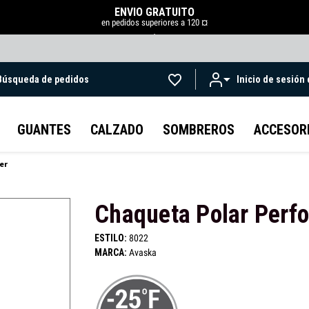
ENVÍO GRATUITO
en pedidos superiores a 120 ¤
.
Búsqueda de pedidos
Inicio de sesión
Ir al contenido principal
GUANTES
CALZADO
SOMBREROS
ACCESOR
er
Chaqueta Polar Perf
ESTILO:
8022
MARCA:
Avaska