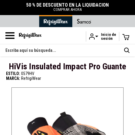
50 % DE DESCUENTO EN LA LIQUIDACIÓN
COMPRAR AHORA
Inicio de
sesión
Ir al contenido principal
Buscar
en
HiVis Insulated Impact Pro Guante
ESTILO:
0579HV
MARCA:
RefrigiWear