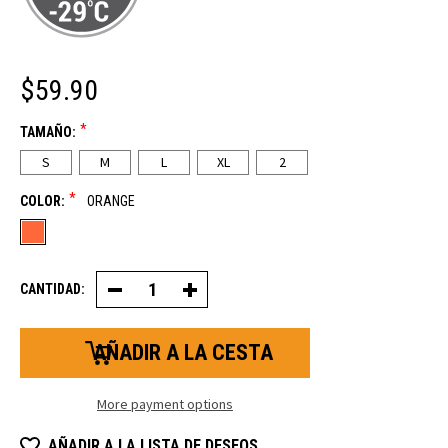
$59.90
*
TAMAÑO:
S
M
L
XL
2
*
COLOR:
ORANGE
CANTIDAD:
Decrease
Increase
Quantity
Quantity
of
of
HiVis
HiVis
Insulated
Insulated
Impact
Impact
Pro
Pro
Guante
Guante
More payment options
AÑADIR A LA LISTA DE DESEOS