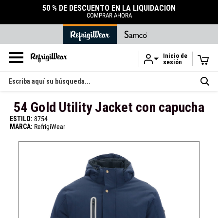
50 % DE DESCUENTO EN LA LIQUIDACIÓN
COMPRAR AHORA
Inicio de
sesión
Ir al contenido principal
Buscar
en
54 Gold Utility Jacket con capucha
ESTILO:
8754
MARCA:
RefrigiWear