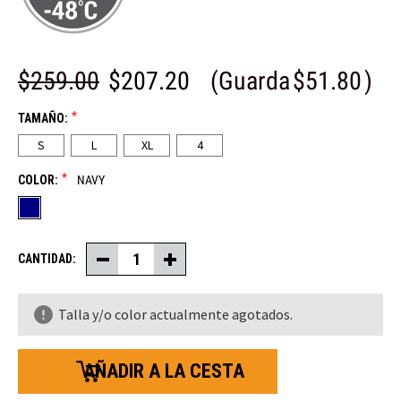
$259.00
$207.20
(Guarda
$51.80
)
*
TAMAÑO:
S
L
XL
4
*
COLOR:
NAVY
CANTIDAD:
Disminuir
Aumentar
la
la
cantidad
cantidad
de
de
Talla y/o color actualmente agotados.
54
54
chaquetas
chaquetas
utilitarias
utilitarias
con
con
capucha
capucha
doradas
doradas