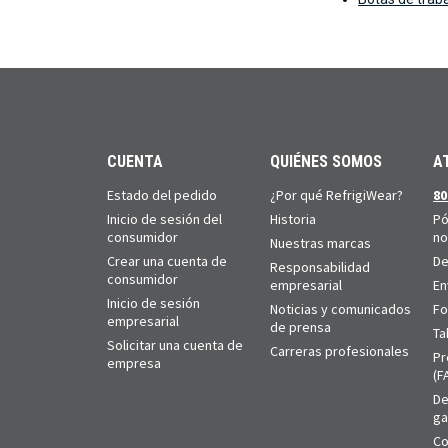
CUENTA
QUIÉNES SOMOS
A
Estado del pedido
¿Por qué RefrigiWear?
80
Inicio de sesión del
Historia
Pó
consumidor
no
Nuestras marcas
Crear una cuenta de
De
Responsabilidad
consumidor
empresarial
En
Inicio de sesión
Noticias y comunicados
Fo
empresarial
de prensa
Ta
Solicitar una cuenta de
Carreras profesionales
Pr
empresa
(F
De
ga
Co