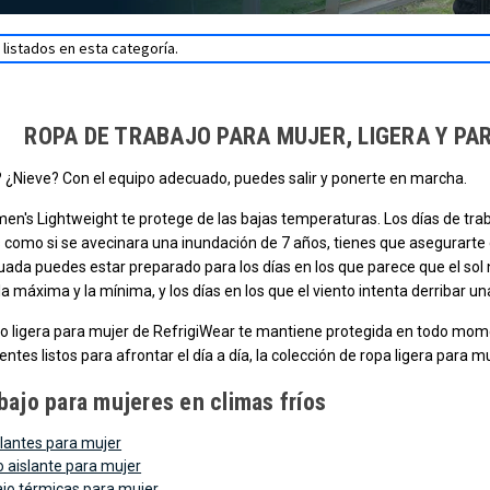
listados en esta categoría.
ROPA DE TRABAJO PARA MUJER, LIGERA Y PA
? ¿Nieve? Con el equipo adecuado, puedes salir y ponerte en marcha.
en's Lightweight te protege de las bajas temperaturas. Los días de trab
s como si se avecinara una inundación de 7 años, tienes que asegurarte 
da puedes estar preparado para los días en los que parece que el sol no 
la máxima y la mínima, y los días en los que el viento intenta derribar 
ajo ligera para mujer de RefrigiWear te mantiene protegida en todo m
entes listos para afrontar el día a día, la colección de ropa ligera para
bajo para mujeres en climas fríos
lantes para mujer
 aislante para mujer
ajo térmicas para mujer