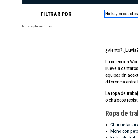
FILTRAR POR
No hay productos 
No se aplican filtros
¿Viento? ¿Lluvia
La colección Wom
llueve a cántaro
equipación adecua
diferencia entre 
La ropa de trab
o chalecos resist
Ropa de tra
Chaquetas ais
Mono con peto
Botas de trab