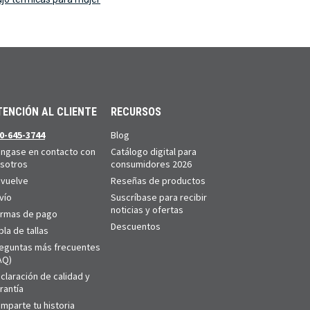
TENCIÓN AL CLIENTE
RECURSOS
0-645-3744
Blog
ngase en contacto con
Catálogo digital para
sotros
consumidores 2026
vuelve
Reseñas de productos
vío
Suscríbase para recibir
noticias y ofertas
rmas de pago
Descuentos
bla de tallas
eguntas más frecuentes
AQ)
claración de calidad y
rantía
mparte tu historia