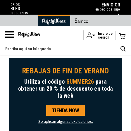
ENVÍO GRATUITO
en pedidos superiores a 120 ¤
.
Inicio de
sesión
Ir al contenido principal
Buscar
en
REBAJAS DE FIN DE VERANO
Utiliza el código
SUMMER26
para
obtener
un 20 % de descuento
en toda
la web
TIENDA NOW
Se aplican algunas exclusiones.