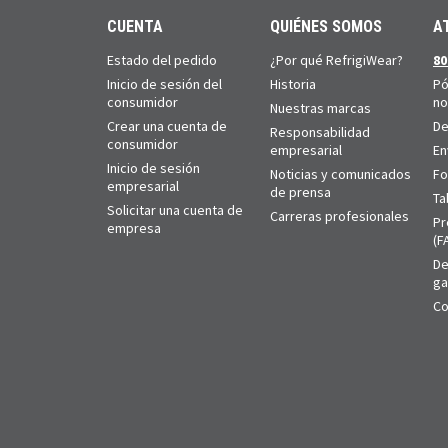
CUENTA
QUIÉNES SOMOS
A
Estado del pedido
¿Por qué RefrigiWear?
80
Inicio de sesión del
Historia
Pó
consumidor
no
Nuestras marcas
Crear una cuenta de
De
Responsabilidad
consumidor
empresarial
En
Inicio de sesión
Noticias y comunicados
Fo
empresarial
de prensa
Ta
Solicitar una cuenta de
Carreras profesionales
Pr
empresa
(F
De
ga
Co