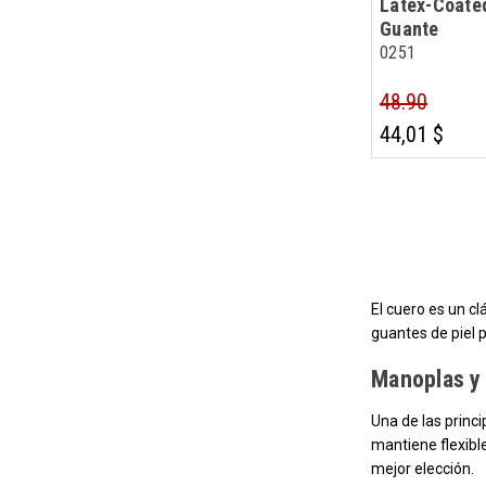
Latex-Coate
Guante
0251
48.90
44,01 $
El cuero es un cl
guantes de piel 
Manoplas y 
Una de las princi
mantiene flexibl
mejor elección.