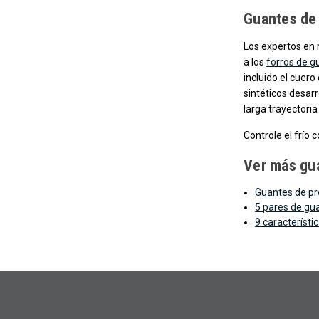
Guantes de 
Los expertos en 
a los
forros de g
incluido el cuer
sintéticos desar
larga trayectori
Controle el frío 
Ver más gua
Guantes de pr
5 pares de gu
9 característi