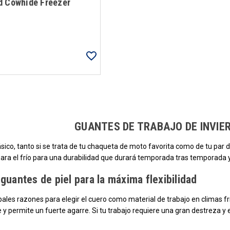
d Cowhide Freezer
Carga más productos. El lector de pantalla anunciará cuando se hayan car
GUANTES DE TRABAJO DE INVIE
ásico, tanto si se trata de tu chaqueta de moto favorita como de tu par 
para el frío para una durabilidad que durará temporada tras temporada 
guantes de piel para la máxima flexibilidad
pales razones para elegir el cuero como material de trabajo en climas frí
e y permite un fuerte agarre. Si tu trabajo requiere una gran destreza y