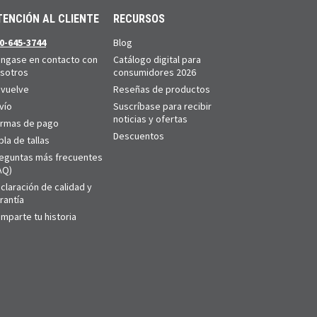
TENCIÓN AL CLIENTE
RECURSOS
0-645-3744
Blog
ngase en contacto con
Catálogo digital para
sotros
consumidores 2026
vuelve
Reseñas de productos
vío
Suscríbase para recibir
noticias y ofertas
rmas de pago
Descuentos
bla de tallas
eguntas más frecuentes
AQ)
claración de calidad y
rantía
mparte tu historia