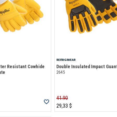
REFRIGIWEAR
ter Resistant Cowhide
Double Insulated Impact Guan
nte
2645
41.90
29,33 $