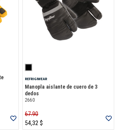
te
REFRIGIWEAR
Manopla aislante de cuero de 3
dedos
2660
67.90
54,32 $