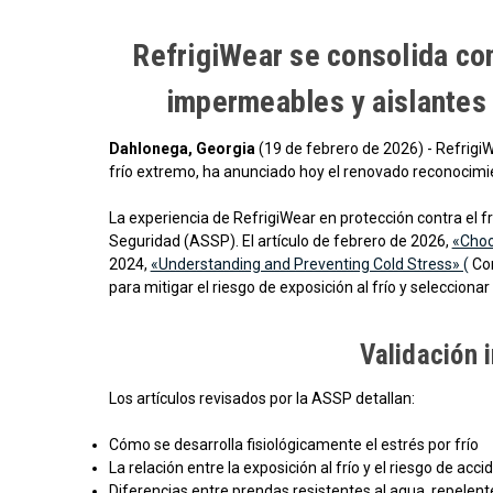
RefrigiWear se consolida com
impermeables y aislantes 
Dahlonega, Georgia
(19 de febrero de 2026) - RefrigiW
frío extremo, ha anunciado hoy el renovado reconocimie
La experiencia de RefrigiWear en protección contra el 
Seguridad (ASSP). El artículo de febrero de 2026,
«Choo
2024,
«Understanding and Preventing Cold Stress» (
Com
para mitigar el riesgo de exposición al frío y seleccion
Validación 
Los artículos revisados por la ASSP detallan:
Cómo se desarrolla fisiológicamente el estrés por frío
La relación entre la exposición al frío y el riesgo de acc
Diferencias entre prendas resistentes al agua, repele