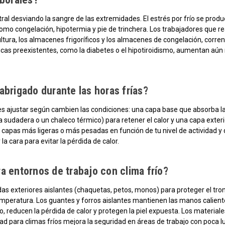
tral desviando la sangre de las extremidades. El estrés por frío se prod
o congelación, hipotermia y pie de trinchera. Los trabajadores que real
ltura, los almacenes frigoríficos y los almacenes de congelación, corren
cas preexistentes, como la diabetes o el hipotiroidismo, aumentan aún
rigado durante las horas frías?
es ajustar según cambien las condiciones: una capa base que absorba la
a sudadera o un chaleco térmico) para retener el calor y una capa exter
capas más ligeras o más pesadas en función de tu nivel de actividad y de
la cara para evitar la pérdida de calor.
a entornos de trabajo con clima frío?
endas exteriores aislantes (chaquetas, petos, monos) para proteger el t
peratura. Los guantes y forros aislantes mantienen las manos calientes
reducen la pérdida de calor y protegen la piel expuesta. Los materiales
idad para climas fríos mejora la seguridad en áreas de trabajo con poca l