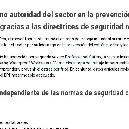
o autoridad del sector en la prevención 
gracias a las directrices de seguridad
ear, el mayor fabricante mundial de ropa de trabajo industrial aislante y
nto del sector por su liderazgo en
la prevención del estrés por frío
y
los
frío ha aparecido por segunda vez en
Professional Safety
, la revista in
sing Waterproof Workwear» (Cómo elegir ropa de trabajo impermeable
prender y prevenir
el estrés por frío).
En conjunto, estos artículos re
ar el EPI impermeable adecuado.
independiente de las normas de seguridad co
identes laborales
ntes al agua y totalmente impermeables