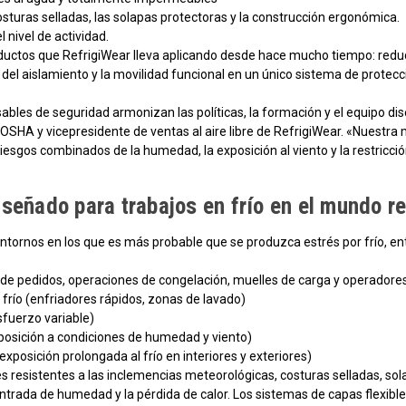
turas selladas, las solapas protectoras y la construcción ergonómica.
 nivel de actividad.
roductos que RefrigiWear lleva aplicando desde hace mucho tiempo: reduc
 del aislamiento y la movilidad funcional en un único sistema de protecc
nsables de seguridad armonizan las políticas, la formación y el equipo
SHA y vicepresidente de ventas al aire libre de RefrigiWear. «Nuestra 
riesgos combinados de la humedad, la exposición al viento y la restricc
iseñado para trabajos en frío en el mundo re
entornos en los que es más probable que se produzca estrés por frío, ent
 de pedidos, operaciones de congelación, muelles de carga y operadore
frío (enfriadores rápidos, zonas de lavado)
esfuerzo variable)
xposición a condiciones de humedad y viento)
xposición prolongada al frío en interiores y exteriores)
les resistentes a las inclemencias meteorológicas, costuras selladas, 
entrada de humedad y la pérdida de calor. Los sistemas de capas flexibl