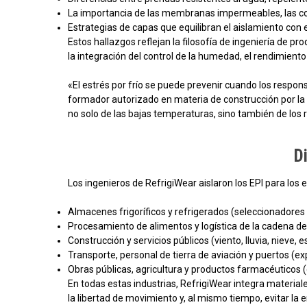
La importancia de las membranas impermeables, las cos
Estrategias de capas que equilibran el aislamiento con el
Estos hallazgos reflejan la filosofía de ingeniería de p
la integración del control de la humedad, el rendimiento
«El estrés por frío se puede prevenir cuando los respo
formador autorizado en materia de construcción por la O
no solo de las bajas temperaturas, sino también de los 
D
Los ingenieros de RefrigiWear aislaron los EPI para los 
Almacenes frigoríficos y refrigerados (seleccionadores
Procesamiento de alimentos y logística de la cadena de 
Construcción y servicios públicos (viento, lluvia, nieve, 
Transporte, personal de tierra de aviación y puertos (e
Obras públicas, agricultura y productos farmacéuticos (e
En todas estas industrias, RefrigiWear integra materia
la libertad de movimiento y, al mismo tiempo, evitar la 