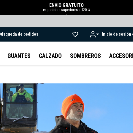
ENVÍO GRATUITO
en pedidos superiores a 120 ¤
.
Búsqueda de pedidos
Inicio de sesión
Ir al contenido principal
GUANTES
CALZADO
SOMBREROS
ACCESOR