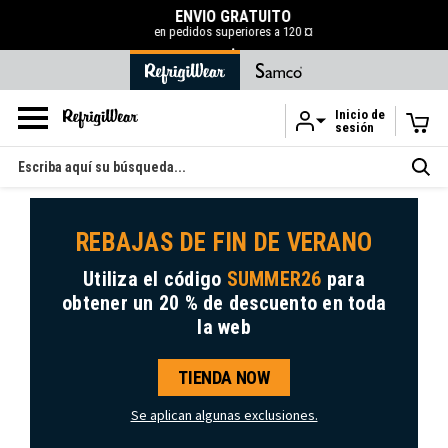
ENVÍO GRATUITO
en pedidos superiores a 120 ¤
.
Inicio de
sesión
Ir al contenido principal
Buscar
en
REBAJAS DE FIN DE VERANO
Utiliza el código
SUMMER26
para
obtener
un 20 % de descuento
en toda
la web
TIENDA NOW
Se aplican algunas exclusiones.