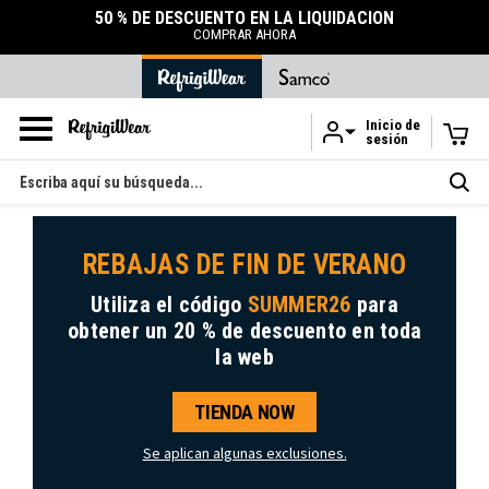
50 % DE DESCUENTO EN LA LIQUIDACIÓN
COMPRAR AHORA
Inicio de
sesión
Ir al contenido principal
Buscar
en
REBAJAS DE FIN DE VERANO
Utiliza el código
SUMMER26
para
obtener
un 20 % de descuento
en toda
la web
TIENDA NOW
Se aplican algunas exclusiones.