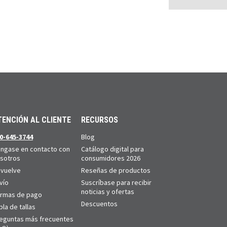
TENCIÓN AL CLIENTE
RECURSOS
0-645-3744
Blog
ngase en contacto con
Catálogo digital para
sotros
consumidores 2026
vuelve
Reseñas de productos
vío
Suscríbase para recibir
noticias y ofertas
rmas de pago
Descuentos
bla de tallas
eguntas más frecuentes