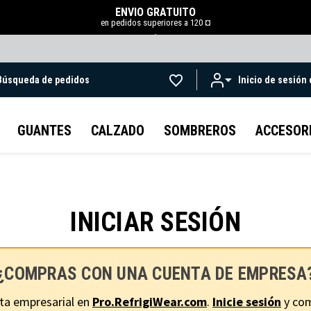
ENVÍO GRATUITO
en pedidos superiores a 120 ¤
.
Búsqueda de pedidos
Inicio de sesión
Ir al contenido principal
GUANTES
CALZADO
SOMBREROS
ACCESOR
INICIAR SESIÓN
¿COMPRAS CON UNA CUENTA DE EMPRESA
ta empresarial en
Pro.RefrigiWear.com
.
Inicie sesión
y com