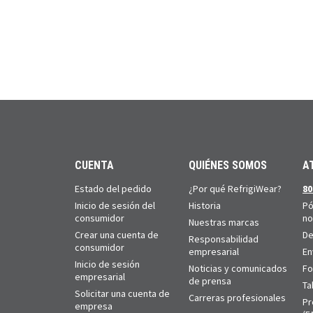
CUENTA
QUIÉNES SOMOS
A
Estado del pedido
¿Por qué RefrigiWear?
80
Inicio de sesión del
Historia
Pó
consumidor
no
Nuestras marcas
Crear una cuenta de
De
Responsabilidad
consumidor
empresarial
En
Inicio de sesión
Noticias y comunicados
Fo
empresarial
de prensa
Ta
Solicitar una cuenta de
Carreras profesionales
Pr
empresa