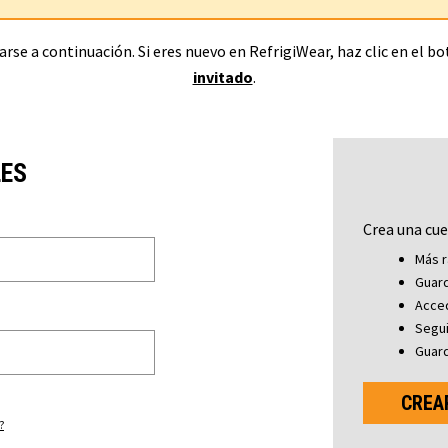
rse a continuación. Si eres nuevo en RefrigiWear, haz clic en el b
invitado
.
LES
Crea una cue
Más r
Guard
Acced
Segu
Guard
CREA
?