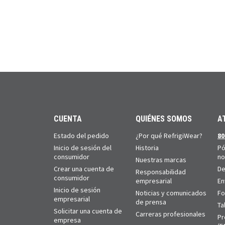
CUENTA
QUIÉNES SOMOS
A
Estado del pedido
¿Por qué RefrigiWear?
80
Inicio de sesión del
Historia
Pó
consumidor
no
Nuestras marcas
Crear una cuenta de
De
Responsabilidad
consumidor
empresarial
En
Inicio de sesión
Noticias y comunicados
Fo
empresarial
de prensa
Ta
Solicitar una cuenta de
Carreras profesionales
Pr
empresa