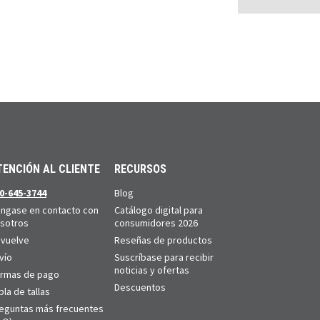
TENCIÓN AL CLIENTE
RECURSOS
0-645-3744
Blog
ngase en contacto con
Catálogo digital para
sotros
consumidores 2026
vuelve
Reseñas de productos
vío
Suscríbase para recibir
noticias y ofertas
rmas de pago
Descuentos
bla de tallas
eguntas más frecuentes