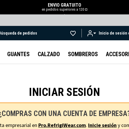
ENVÍO GRATUITO
en pedidos superiores a 120 ¤
.
Búsqueda de pedidos
Inicio de sesión
Ir al contenido principal
GUANTES
CALZADO
SOMBREROS
ACCESOR
INICIAR SESIÓN
¿COMPRAS CON UNA CUENTA DE EMPRESA
ta empresarial en
Pro.RefrigiWear.com
.
Inicie sesión
y com