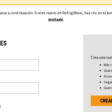
rse a continuación. Si eres nuevo en RefrigiWear, haz clic en el b
invitado
.
LES
Crea una cue
Más r
Guard
Acced
Segu
Guard
CREA
?