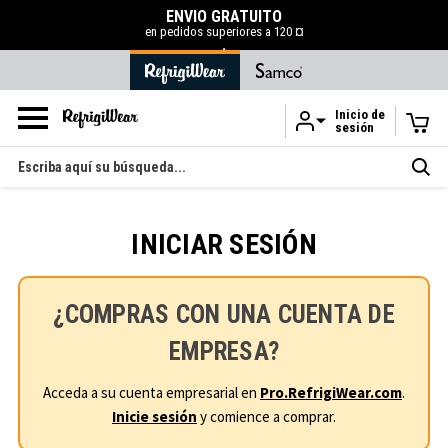
ENVÍO GRATUITO
en pedidos superiores a 120 ¤
.
Inicio de
sesión
Ir al contenido principal
Buscar
en
INICIAR SESIÓN
¿COMPRAS CON UNA CUENTA DE
EMPRESA?
Acceda a su cuenta empresarial en
Pro.RefrigiWear.com
.
Inicie sesión
y comience a comprar.