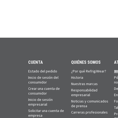
CUENTA
QUIÉNES SOMOS
A
Estado del pedido
¿Por qué RefrigiWear?
80
Inicio de sesión del
Historia
Pó
consumidor
no
Nuestras marcas
Crear una cuenta de
De
Responsabilidad
consumidor
empresarial
En
Inicio de sesión
Noticias y comunicados
Fo
empresarial
de prensa
Ta
Solicitar una cuenta de
Carreras profesionales
Pr
empresa