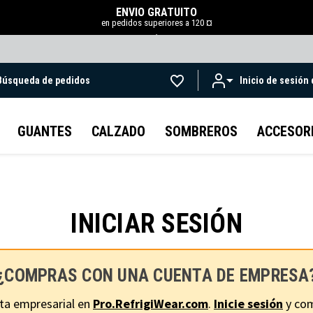
ENVÍO GRATUITO
en pedidos superiores a 120 ¤
.
Búsqueda de pedidos
Inicio de sesión
Ir al contenido principal
GUANTES
CALZADO
SOMBREROS
ACCESOR
INICIAR SESIÓN
¿COMPRAS CON UNA CUENTA DE EMPRESA
ta empresarial en
Pro.RefrigiWear.com
.
Inicie sesión
y com