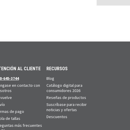
TENCIÓN AL CLIENTE
RECURSOS
0-645-3744
Blog
ngase en contacto con
Catálogo digital para
sotros
consumidores 2026
vuelve
Reseñas de productos
vío
Suscríbase para recibir
noticias y ofertas
rmas de pago
Descuentos
bla de tallas
eguntas más frecuentes