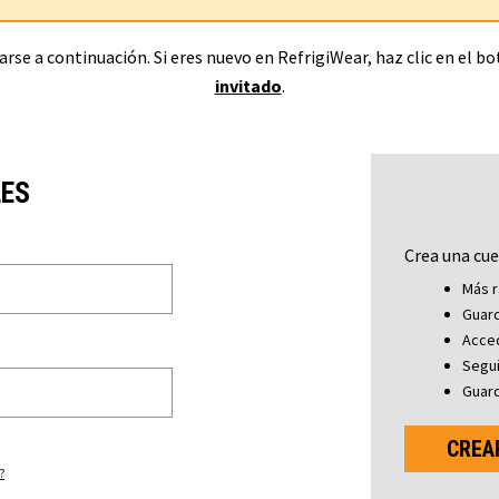
rse a continuación. Si eres nuevo en RefrigiWear, haz clic en el b
invitado
.
LES
Crea una cue
Más r
Guard
Acced
Segu
Guard
CREA
?