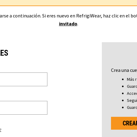
rse a continuación. Si eres nuevo en RefrigiWear, haz clic en el b
invitado
.
LES
Crea una cue
Más r
Guard
Acced
Segu
Guard
CREA
?