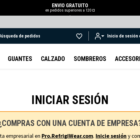
ENVÍO GRATUITO
en pedidos superiores a 120 ¤
.
Búsqueda de pedidos
Inicio de sesión
Ir al contenido principal
GUANTES
CALZADO
SOMBREROS
ACCESOR
INICIAR SESIÓN
¿COMPRAS CON UNA CUENTA DE EMPRESA
ta empresarial en
Pro.RefrigiWear.com
.
Inicie sesión
y com