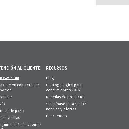
TENCIÓN AL CLIENTE
RECURSOS
0-645-3744
Blog
ngase en contacto con
Catálogo digital para
sotros
consumidores 2026
vuelve
Reseñas de productos
vío
Suscríbase para recibir
noticias y ofertas
rmas de pago
Descuentos
bla de tallas
eguntas más frecuentes