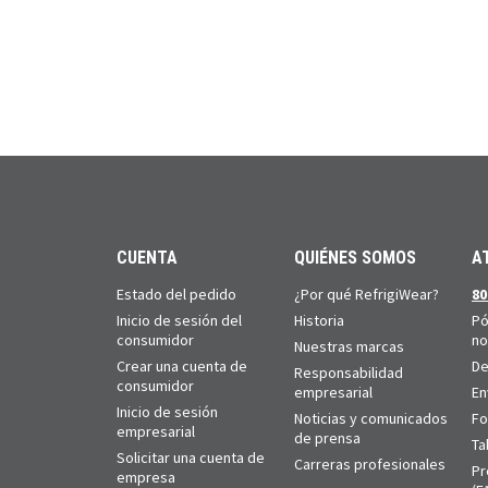
CUENTA
QUIÉNES SOMOS
A
Estado del pedido
¿Por qué RefrigiWear?
80
Inicio de sesión del
Historia
Pó
consumidor
no
Nuestras marcas
Crear una cuenta de
De
Responsabilidad
consumidor
empresarial
En
Inicio de sesión
Noticias y comunicados
Fo
empresarial
de prensa
Ta
Solicitar una cuenta de
Carreras profesionales
Pr
empresa