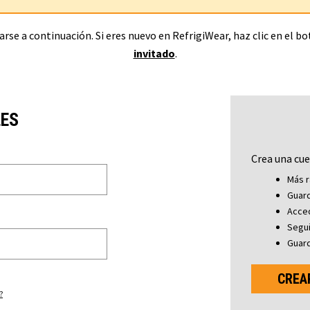
rse a continuación. Si eres nuevo en RefrigiWear, haz clic en el b
invitado
.
LES
Crea una cue
Más r
Guard
Acced
Segu
Guard
CREA
?