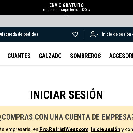
ENVÍO GRATUITO
en pedidos superiores a 120 ¤
.
Búsqueda de pedidos
Inicio de sesión
Ir al contenido principal
GUANTES
CALZADO
SOMBREROS
ACCESOR
INICIAR SESIÓN
¿COMPRAS CON UNA CUENTA DE EMPRESA
ta empresarial en
Pro.RefrigiWear.com
.
Inicie sesión
y com