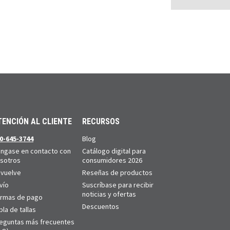
TENCIÓN AL CLIENTE
RECURSOS
0-645-3744
Blog
ngase en contacto con
Catálogo digital para
sotros
consumidores 2026
vuelve
Reseñas de productos
vío
Suscríbase para recibir
noticias y ofertas
rmas de pago
Descuentos
bla de tallas
eguntas más frecuentes