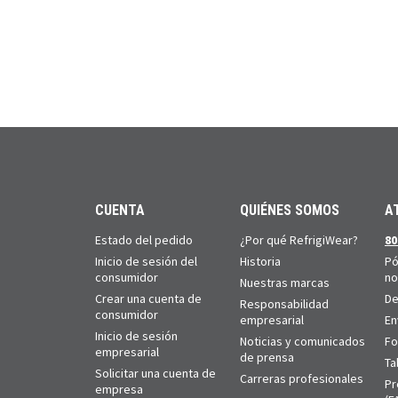
CUENTA
QUIÉNES SOMOS
A
Estado del pedido
¿Por qué RefrigiWear?
80
Inicio de sesión del
Historia
Pó
consumidor
no
Nuestras marcas
Crear una cuenta de
De
Responsabilidad
consumidor
empresarial
En
Inicio de sesión
Noticias y comunicados
Fo
empresarial
de prensa
Ta
Solicitar una cuenta de
Carreras profesionales
Pr
empresa