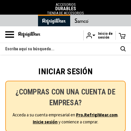
ENVÍO GRA
ACCESORIOS
DURABLES
en pedidos superi
.
TIENDA DE ACCESORIOS
Inicio de
sesión
Ir al contenido principal
Buscar
en
INICIAR SESIÓN
¿COMPRAS CON UNA CUENTA DE
EMPRESA?
Acceda a su cuenta empresarial en
Pro.RefrigiWear.com
.
Inicie sesión
y comience a comprar.