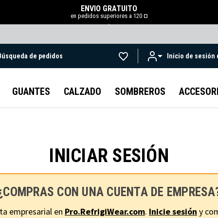
ENVÍO GRATUITO
en pedidos superiores a 120 ¤
.
Búsqueda de pedidos
Inicio de sesión
Ir al contenido principal
GUANTES
CALZADO
SOMBREROS
ACCESOR
INICIAR SESIÓN
¿COMPRAS CON UNA CUENTA DE EMPRESA
ta empresarial en
Pro.RefrigiWear.com
.
Inicie sesión
y com