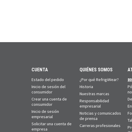
CUENTA
QUIÉNES SOMOS
A
Estado del pedido
¿Por qué RefrigiWear?
80
Inicio de sesión del
Historia
Pó
consumidor
no
Nuestras marcas
Crear una cuenta de
De
Responsabilidad
consumidor
empresarial
En
Inicio de sesión
Noticias y comunicados
Fo
empresarial
de prensa
Ta
Solicitar una cuenta de
Carreras profesionales
Pr
empresa