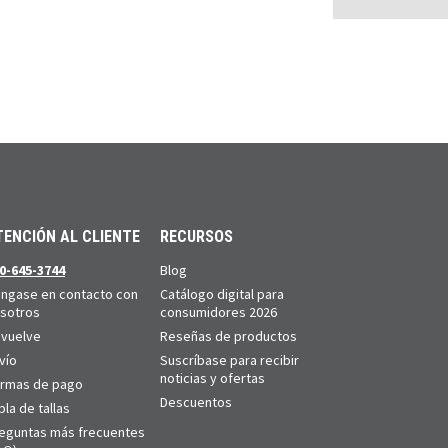
TENCIÓN AL CLIENTE
RECURSOS
0-645-3744
Blog
ngase en contacto con
Catálogo digital para
sotros
consumidores 2026
vuelve
Reseñas de productos
vío
Suscríbase para recibir
noticias y ofertas
rmas de pago
Descuentos
bla de tallas
eguntas más frecuentes