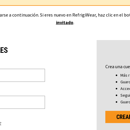
rse a continuación. Si eres nuevo en RefrigiWear, haz clic en el b
invitado
.
LES
Crea una cue
Más r
Guard
Acced
Segu
Guard
CREA
?