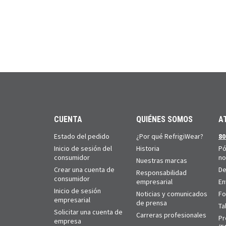
CUENTA
QUIÉNES SOMOS
A
Estado del pedido
¿Por qué RefrigiWear?
80
Inicio de sesión del
Historia
Pó
consumidor
no
Nuestras marcas
Crear una cuenta de
De
Responsabilidad
consumidor
empresarial
En
Inicio de sesión
Noticias y comunicados
Fo
empresarial
de prensa
Ta
Solicitar una cuenta de
Carreras profesionales
Pr
empresa