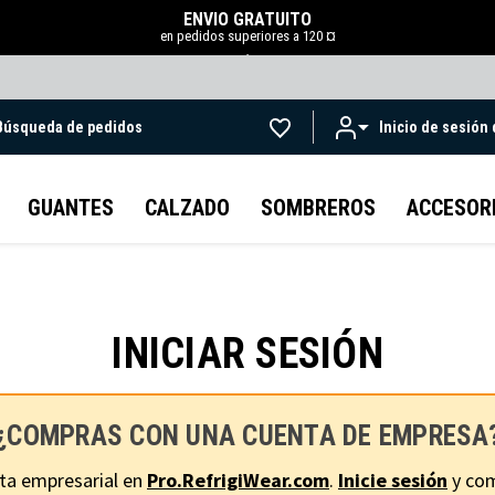
ENVÍO GRATUITO
en pedidos superiores a 120 ¤
.
Búsqueda de pedidos
Inicio de sesión
Ir al contenido principal
GUANTES
CALZADO
SOMBREROS
ACCESOR
INICIAR SESIÓN
¿COMPRAS CON UNA CUENTA DE EMPRESA
ta empresarial en
Pro.RefrigiWear.com
.
Inicie sesión
y com