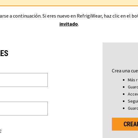
rse a continuación. Si eres nuevo en RefrigiWear, haz clic en el b
invitado
.
LES
Crea una cue
Más r
Guard
Acced
Segu
Guard
CREA
?