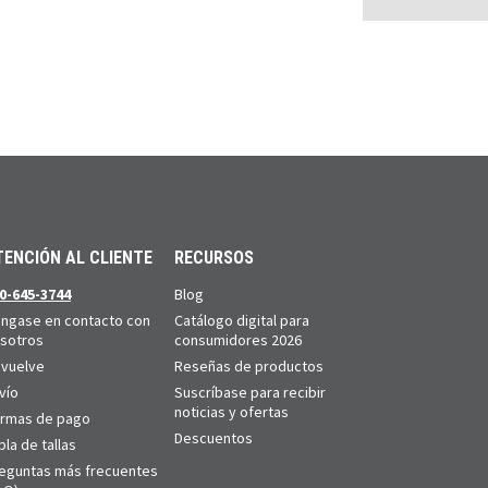
TENCIÓN AL CLIENTE
RECURSOS
0-645-3744
Blog
ngase en contacto con
Catálogo digital para
sotros
consumidores 2026
vuelve
Reseñas de productos
vío
Suscríbase para recibir
noticias y ofertas
rmas de pago
Descuentos
bla de tallas
eguntas más frecuentes