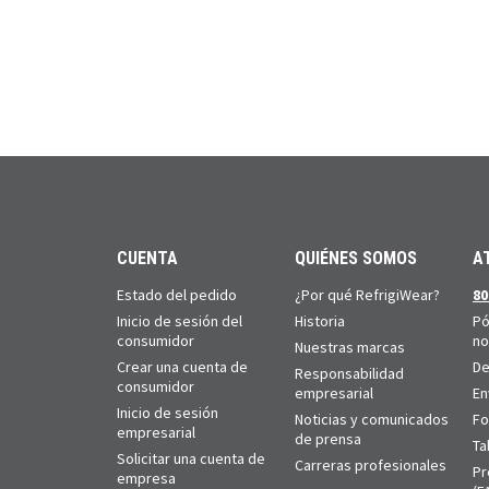
CUENTA
QUIÉNES SOMOS
A
Estado del pedido
¿Por qué RefrigiWear?
80
Inicio de sesión del
Historia
Pó
consumidor
no
Nuestras marcas
Crear una cuenta de
De
Responsabilidad
consumidor
empresarial
En
Inicio de sesión
Noticias y comunicados
Fo
empresarial
de prensa
Ta
Solicitar una cuenta de
Carreras profesionales
Pr
empresa