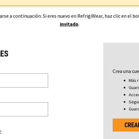
rse a continuación. Si eres nuevo en RefrigiWear, haz clic en el b
invitado
.
LES
Crea una cue
Más r
Guard
Acced
Segu
Guard
CREA
?