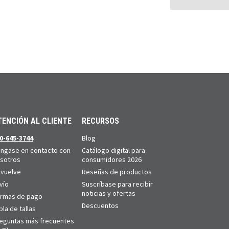
TENCIÓN AL CLIENTE
RECURSOS
0-645-3744
Blog
ngase en contacto con
Catálogo digital para
sotros
consumidores 2026
vuelve
Reseñas de productos
vío
Suscríbase para recibir
noticias y ofertas
rmas de pago
Descuentos
bla de tallas
eguntas más frecuentes