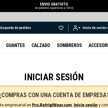
ENVÍO GRATUITO
en pedidos superiores a 120 ¤
.
Búsqueda de pedidos
Inicio de sesión
Ir al contenido principal
GUANTES
CALZADO
SOMBREROS
ACCESOR
INICIAR SESIÓN
¿COMPRAS CON UNA CUENTA DE EMPRESA
ta empresarial en
Pro.RefrigiWear.com
.
Inicie sesión
y com