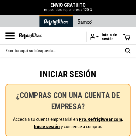
ENVÍO GRATUITO
en pedidos superiores a 120 ¤
.
Inicio de
sesión
Ir al contenido principal
Buscar
en
INICIAR SESIÓN
¿COMPRAS CON UNA CUENTA DE
EMPRESA?
Acceda a su cuenta empresarial en
Pro.RefrigiWear.com
.
Inicie sesión
y comience a comprar.