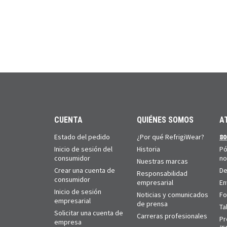
CUENTA
QUIÉNES SOMOS
A
Estado del pedido
¿Por qué RefrigiWear?
80
Inicio de sesión del
Historia
Pó
consumidor
no
Nuestras marcas
Crear una cuenta de
De
Responsabilidad
consumidor
empresarial
En
Inicio de sesión
Noticias y comunicados
Fo
empresarial
de prensa
Ta
Solicitar una cuenta de
Carreras profesionales
Pr
empresa