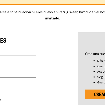
rse a continuación. Si eres nuevo en RefrigiWear, haz clic en el b
invitado
.
LES
Crea una cue
Más r
Guard
Acced
Segu
Guard
CREA
?