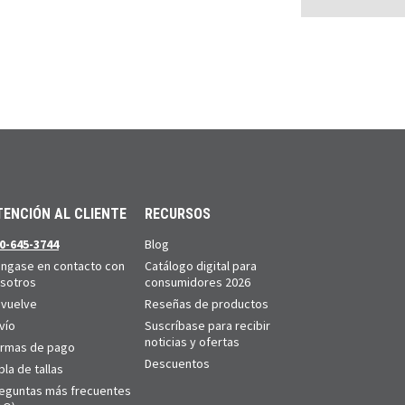
TENCIÓN AL CLIENTE
RECURSOS
0-645-3744
Blog
ngase en contacto con
Catálogo digital para
sotros
consumidores 2026
vuelve
Reseñas de productos
vío
Suscríbase para recibir
noticias y ofertas
rmas de pago
Descuentos
bla de tallas
eguntas más frecuentes