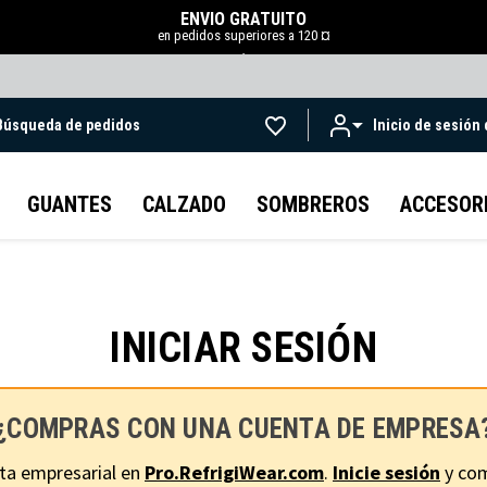
ENVÍO GRATUITO
en pedidos superiores a 120 ¤
.
Búsqueda de pedidos
Inicio de sesión
Ir al contenido principal
GUANTES
CALZADO
SOMBREROS
ACCESOR
INICIAR SESIÓN
¿COMPRAS CON UNA CUENTA DE EMPRESA
ta empresarial en
Pro.RefrigiWear.com
.
Inicie sesión
y com