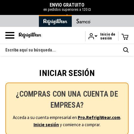
ENVÍO GRATUITO
en pedidos superiores a 120 ¤
.
Inicio de
sesión
Ir al contenido principal
Buscar
en
INICIAR SESIÓN
¿COMPRAS CON UNA CUENTA DE
EMPRESA?
Acceda a su cuenta empresarial en
Pro.RefrigiWear.com
.
Inicie sesión
y comience a comprar.