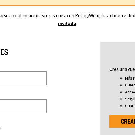
rse a continuación. Si eres nuevo en RefrigiWear, haz clic en el b
invitado
.
LES
Crea una cue
Más r
Guard
Acced
Segu
Guard
CREA
?