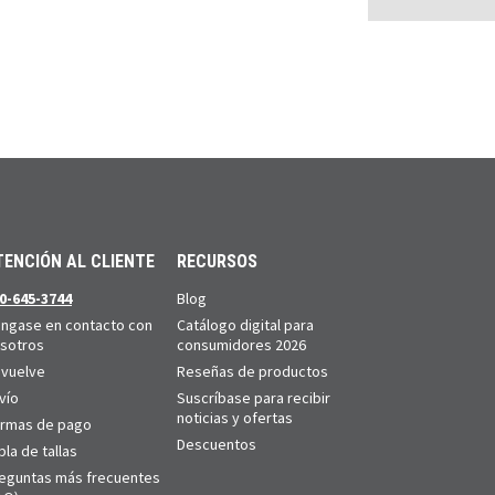
TENCIÓN AL CLIENTE
RECURSOS
0-645-3744
Blog
ngase en contacto con
Catálogo digital para
sotros
consumidores 2026
vuelve
Reseñas de productos
vío
Suscríbase para recibir
noticias y ofertas
rmas de pago
Descuentos
bla de tallas
eguntas más frecuentes