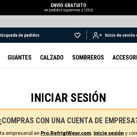
ENVÍO GRATUITO
en pedidos superiores a 120 ¤
.
Búsqueda de pedidos
Inicio de sesión
Ir al contenido principal
GUANTES
CALZADO
SOMBREROS
ACCESOR
INICIAR SESIÓN
¿COMPRAS CON UNA CUENTA DE EMPRESA
ta empresarial en
Pro.RefrigiWear.com
.
Inicie sesión
y com