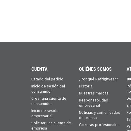
CUENTA
QUIÉNES SOMOS
A
Estado del pedido
¿Por qué RefrigiWear?
80
Inicio de sesión del
Historia
Pó
consumidor
no
Nuestras marcas
Crear una cuenta de
De
Responsabilidad
consumidor
empresarial
En
Inicio de sesión
Noticias y comunicados
Fo
empresarial
de prensa
Ta
Solicitar una cuenta de
Carreras profesionales
Pr
empresa