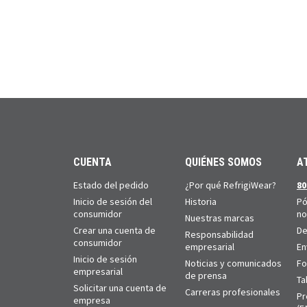
CUENTA
QUIÉNES SOMOS
A
Estado del pedido
¿Por qué RefrigiWear?
80
Inicio de sesión del
Historia
Pó
consumidor
no
Nuestras marcas
Crear una cuenta de
De
Responsabilidad
consumidor
empresarial
En
Inicio de sesión
Noticias y comunicados
Fo
empresarial
de prensa
Ta
Solicitar una cuenta de
Carreras profesionales
Pr
empresa