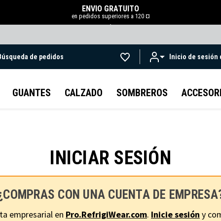
ENVÍO GRATUITO
en pedidos superiores a 120 ¤
.
Búsqueda de pedidos
Inicio de sesión
Ir al contenido principal
GUANTES
CALZADO
SOMBREROS
ACCESOR
INICIAR SESIÓN
¿COMPRAS CON UNA CUENTA DE EMPRESA
ta empresarial en
Pro.RefrigiWear.com
.
Inicie sesión
y com