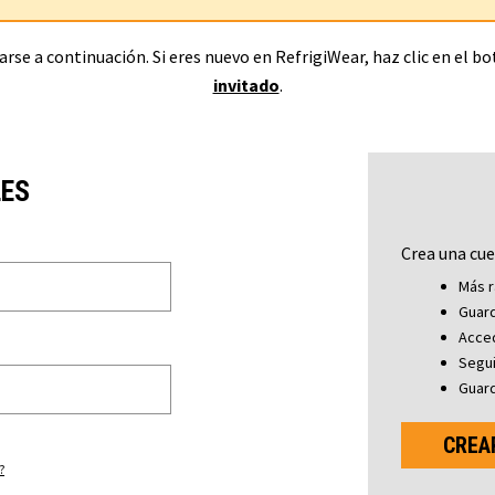
rse a continuación. Si eres nuevo en RefrigiWear, haz clic en el b
invitado
.
LES
Crea una cue
Más r
Guard
Acced
Segu
Guard
CREA
?