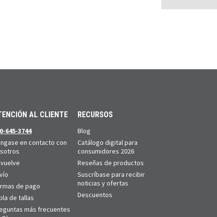
TENCIÓN AL CLIENTE
RECURSOS
0-645-3744
Blog
ngase en contacto con
Catálogo digital para
sotros
consumidores 2026
vuelve
Reseñas de productos
vío
Suscríbase para recibir
noticias y ofertas
rmas de pago
Descuentos
bla de tallas
eguntas más frecuentes