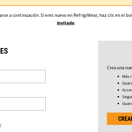
rse a continuación. Si eres nuevo en RefrigiWear, haz clic en el b
invitado
.
LES
Crea una cue
Más r
Guard
Acced
Segu
Guard
CREA
?