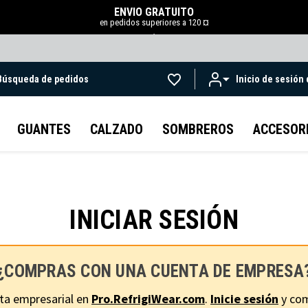
ENVÍO GRATUITO
en pedidos superiores a 120 ¤
.
Búsqueda de pedidos
Inicio de sesión
Ir al contenido principal
GUANTES
CALZADO
SOMBREROS
ACCESOR
INICIAR SESIÓN
¿COMPRAS CON UNA CUENTA DE EMPRESA
ta empresarial en
Pro.RefrigiWear.com
.
Inicie sesión
y com