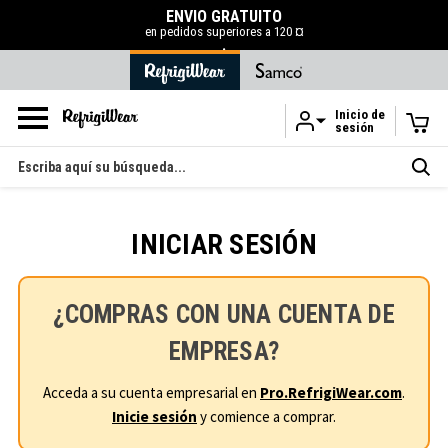
ENVÍO GRATUITO
en pedidos superiores a 120 ¤
.
Inicio de
sesión
Ir al contenido principal
Buscar
en
INICIAR SESIÓN
¿COMPRAS CON UNA CUENTA DE
EMPRESA?
Acceda a su cuenta empresarial en
Pro.RefrigiWear.com
.
Inicie sesión
y comience a comprar.