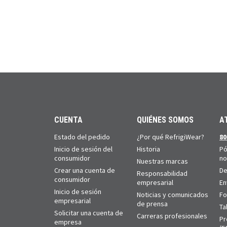
CUENTA
QUIÉNES SOMOS
A
Estado del pedido
¿Por qué RefrigiWear?
80
Inicio de sesión del
Historia
Pó
consumidor
no
Nuestras marcas
Crear una cuenta de
De
Responsabilidad
consumidor
empresarial
En
Inicio de sesión
Noticias y comunicados
Fo
empresarial
de prensa
Ta
Solicitar una cuenta de
Carreras profesionales
Pr
empresa