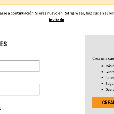
rse a continuación. Si eres nuevo en RefrigiWear, haz clic en el b
invitado
.
LES
Crea una cue
Más r
Guard
Acced
Segu
Guard
CREA
?