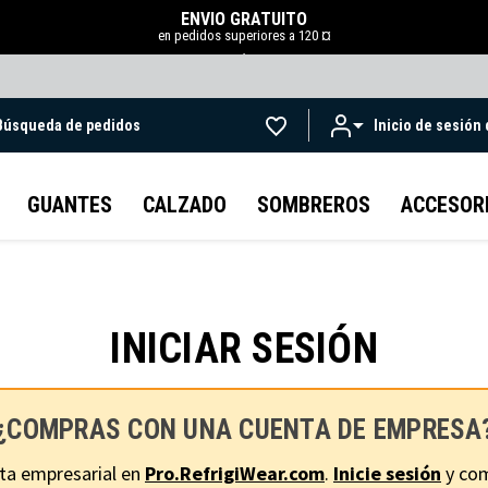
ENVÍO GRATUITO
en pedidos superiores a 120 ¤
.
Búsqueda de pedidos
Inicio de sesión
Ir al contenido principal
GUANTES
CALZADO
SOMBREROS
ACCESOR
INICIAR SESIÓN
¿COMPRAS CON UNA CUENTA DE EMPRESA
ta empresarial en
Pro.RefrigiWear.com
.
Inicie sesión
y com