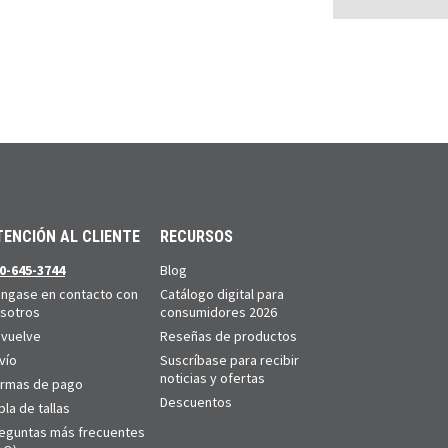
TENCIÓN AL CLIENTE
RECURSOS
0-645-3744
Blog
ngase en contacto con
Catálogo digital para
sotros
consumidores 2026
vuelve
Reseñas de productos
vío
Suscríbase para recibir
noticias y ofertas
rmas de pago
Descuentos
bla de tallas
eguntas más frecuentes