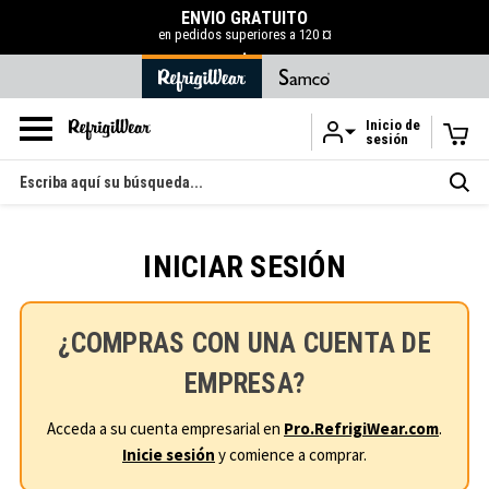
ENVÍO GRATUITO
en pedidos superiores a 120 ¤
.
Inicio de
sesión
Ir al contenido principal
Buscar
en
INICIAR SESIÓN
¿COMPRAS CON UNA CUENTA DE
EMPRESA?
Acceda a su cuenta empresarial en
Pro.RefrigiWear.com
.
Inicie sesión
y comience a comprar.