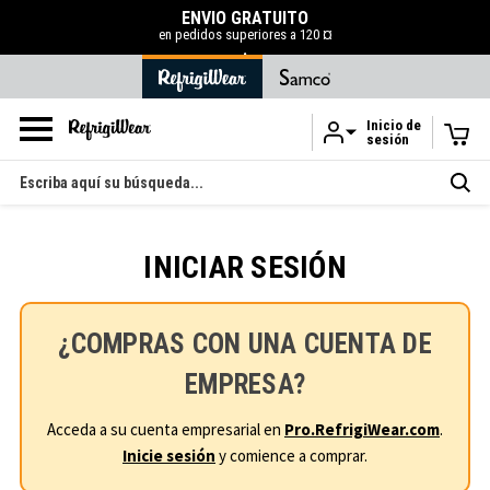
ENVÍO GRATUITO
50 % 
en pedidos superiores a 120 ¤
.
Inicio de
sesión
Ir al contenido principal
Buscar
en
INICIAR SESIÓN
¿COMPRAS CON UNA CUENTA DE
EMPRESA?
Acceda a su cuenta empresarial en
Pro.RefrigiWear.com
.
Inicie sesión
y comience a comprar.