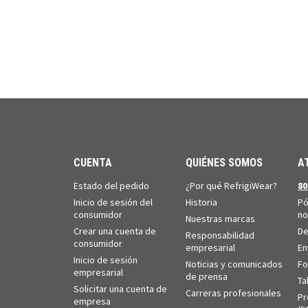
CUENTA
QUIÉNES SOMOS
A
Estado del pedido
¿Por qué RefrigiWear?
80
Inicio de sesión del
Historia
Pó
consumidor
no
Nuestras marcas
Crear una cuenta de
De
Responsabilidad
consumidor
empresarial
En
Inicio de sesión
Noticias y comunicados
Fo
empresarial
de prensa
Ta
Solicitar una cuenta de
Carreras profesionales
Pr
empresa