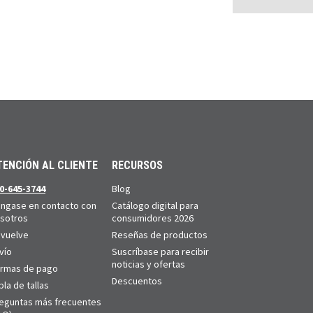
TENCIÓN AL CLIENTE
RECURSOS
0-645-3744
Blog
ngase en contacto con
Catálogo digital para
sotros
consumidores 2026
vuelve
Reseñas de productos
vío
Suscríbase para recibir
noticias y ofertas
rmas de pago
Descuentos
bla de tallas
eguntas más frecuentes