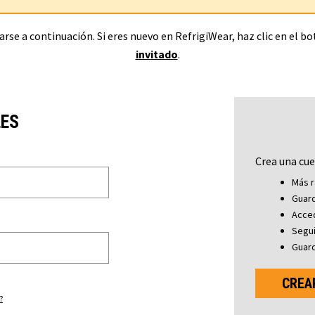
rse a continuación. Si eres nuevo en RefrigiWear, haz clic en el b
invitado
.
LES
Crea una cue
Más r
Guard
Acced
Segu
Guard
CREA
?