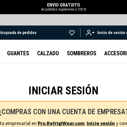
ENVÍO GRATUITO
en pedidos superiores a 120 ¤
.
Búsqueda de pedidos
Inicio de sesión
Ir al contenido principal
GUANTES
CALZADO
SOMBREROS
ACCESOR
INICIAR SESIÓN
¿COMPRAS CON UNA CUENTA DE EMPRESA
ta empresarial en
Pro.RefrigiWear.com
.
Inicie sesión
y com