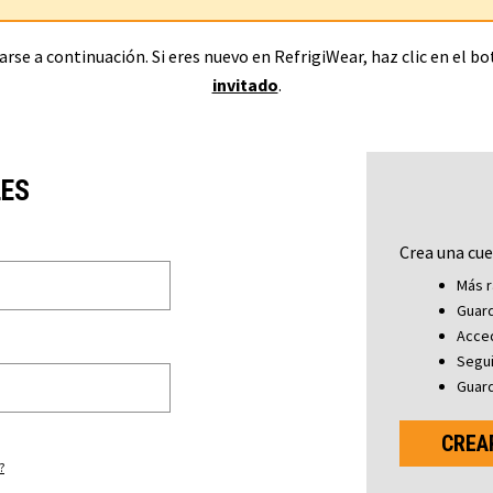
rse a continuación. Si eres nuevo en RefrigiWear, haz clic en el b
invitado
.
LES
Crea una cue
Más r
Guard
Acced
Segu
Guard
CREA
?