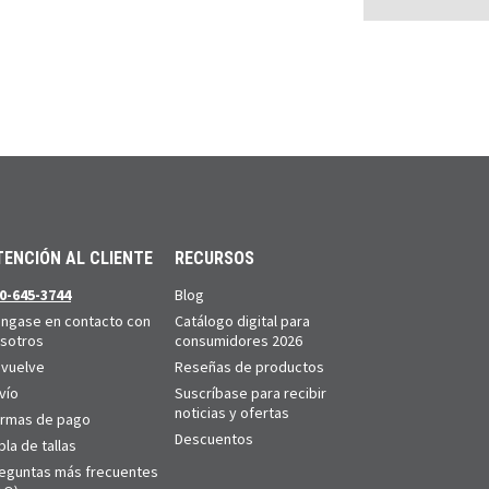
TENCIÓN AL CLIENTE
RECURSOS
0-645-3744
Blog
ngase en contacto con
Catálogo digital para
sotros
consumidores 2026
vuelve
Reseñas de productos
vío
Suscríbase para recibir
noticias y ofertas
rmas de pago
Descuentos
bla de tallas
eguntas más frecuentes