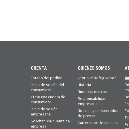
CUENTA
QUIÉNES SOMOS
A
Estado del pedido
¿Por qué RefrigiWear?
80
Inicio de sesión del
Historia
Pó
consumidor
no
Nuestras marcas
Crear una cuenta de
De
Responsabilidad
consumidor
empresarial
En
Inicio de sesión
Noticias y comunicados
Fo
empresarial
de prensa
Ta
Solicitar una cuenta de
Carreras profesionales
Pr
empresa