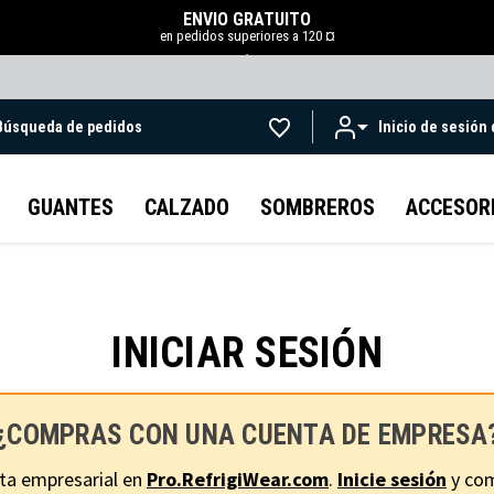
ENVÍO GRATUITO
en pedidos superiores a 120 ¤
.
Búsqueda de pedidos
Inicio de sesión
Ir al contenido principal
GUANTES
CALZADO
SOMBREROS
ACCESOR
INICIAR SESIÓN
¿COMPRAS CON UNA CUENTA DE EMPRESA
ta empresarial en
Pro.RefrigiWear.com
.
Inicie sesión
y com