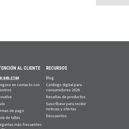
TENCIÓN AL CLIENTE
RECURSOS
0-645-3744
Blog
ngase en contacto con
Catálogo digital para
sotros
consumidores 2026
vuelve
Reseñas de productos
vío
Suscríbase para recibir
noticias y ofertas
rmas de pago
Descuentos
bla de tallas
eguntas más frecuentes