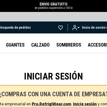
ENVÍO GRATUITO
en pedidos superiores a 120 ¤
.
Búsqueda de pedidos
Inicio de sesión
Ir al contenido principal
GUANTES
CALZADO
SOMBREROS
ACCESOR
INICIAR SESIÓN
¿COMPRAS CON UNA CUENTA DE EMPRESA
ta empresarial en
Pro.RefrigiWear.com
.
Inicie sesión
y com