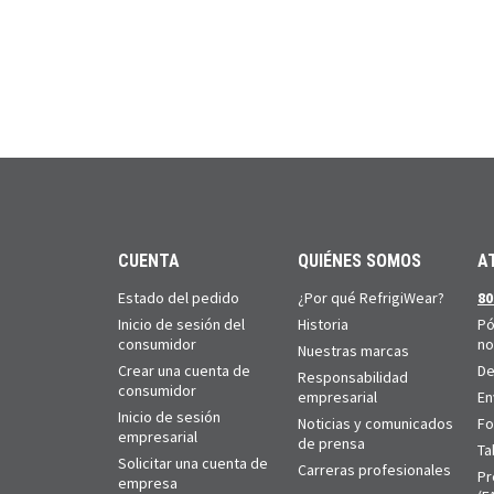
CUENTA
QUIÉNES SOMOS
A
Estado del pedido
¿Por qué RefrigiWear?
80
Inicio de sesión del
Historia
Pó
consumidor
no
Nuestras marcas
Crear una cuenta de
De
Responsabilidad
consumidor
empresarial
En
Inicio de sesión
Noticias y comunicados
Fo
empresarial
de prensa
Ta
Solicitar una cuenta de
Carreras profesionales
Pr
empresa