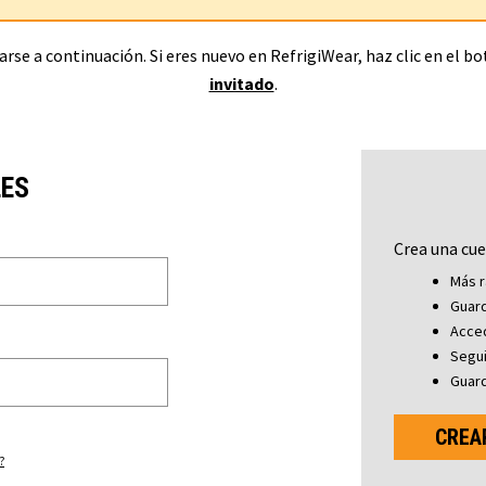
rse a continuación. Si eres nuevo en RefrigiWear, haz clic en el b
invitado
.
LES
Crea una cue
Más r
Guard
Acced
Segu
Guard
CREA
?