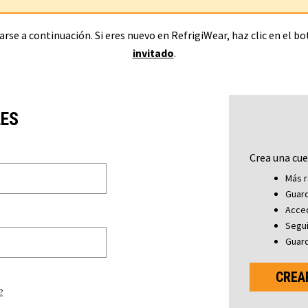
rse a continuación. Si eres nuevo en RefrigiWear, haz clic en el b
invitado
.
LES
Crea una cue
Más r
Guard
Acced
Segu
Guard
CREA
?