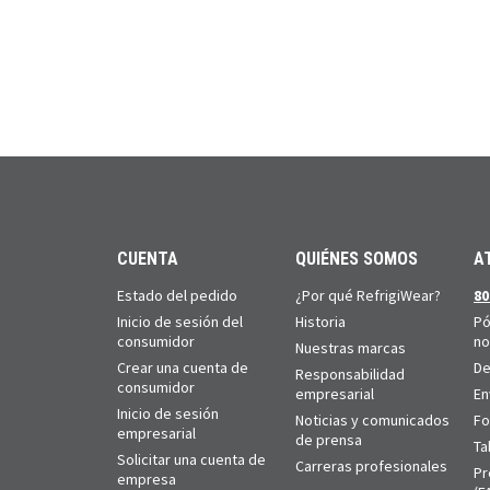
CUENTA
QUIÉNES SOMOS
A
Estado del pedido
¿Por qué RefrigiWear?
80
Inicio de sesión del
Historia
Pó
consumidor
no
Nuestras marcas
Crear una cuenta de
De
Responsabilidad
consumidor
empresarial
En
Inicio de sesión
Noticias y comunicados
Fo
empresarial
de prensa
Ta
Solicitar una cuenta de
Carreras profesionales
Pr
empresa