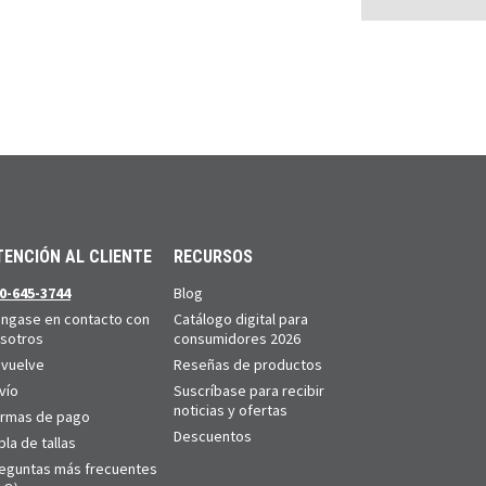
TENCIÓN AL CLIENTE
RECURSOS
0-645-3744
Blog
ngase en contacto con
Catálogo digital para
sotros
consumidores 2026
vuelve
Reseñas de productos
vío
Suscríbase para recibir
noticias y ofertas
rmas de pago
Descuentos
bla de tallas
eguntas más frecuentes