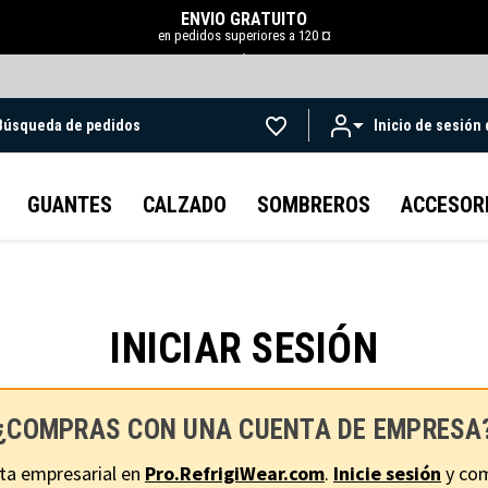
ENVÍO GRATUITO
en pedidos superiores a 120 ¤
.
Búsqueda de pedidos
Inicio de sesión
Ir al contenido principal
GUANTES
CALZADO
SOMBREROS
ACCESOR
INICIAR SESIÓN
¿COMPRAS CON UNA CUENTA DE EMPRESA
ta empresarial en
Pro.RefrigiWear.com
.
Inicie sesión
y com