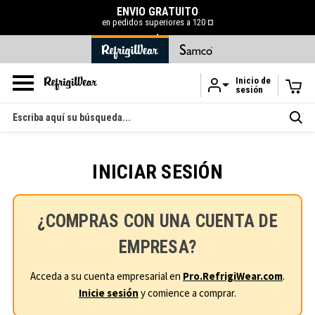
ENVÍO GRATUITO
en pedidos superiores a 120 ¤
.
Inicio de
sesión
Ir al contenido principal
Buscar
en
INICIAR SESIÓN
¿COMPRAS CON UNA CUENTA DE
EMPRESA?
Acceda a su cuenta empresarial en
Pro.RefrigiWear.com
.
Inicie sesión
y comience a comprar.