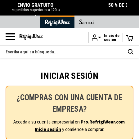
TO
50 % DE DESCUENTO EN LA LIQUIDACI
a 120 ¤
COMPRAR AHORA
Inicio de
sesión
Ir al contenido principal
Buscar
en
INICIAR SESIÓN
¿COMPRAS CON UNA CUENTA DE
EMPRESA?
Acceda a su cuenta empresarial en
Pro.RefrigiWear.com
.
Inicie sesión
y comience a comprar.