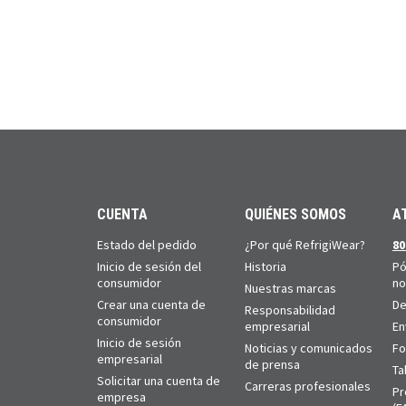
CUENTA
QUIÉNES SOMOS
A
Estado del pedido
¿Por qué RefrigiWear?
80
Inicio de sesión del
Historia
Pó
consumidor
no
Nuestras marcas
Crear una cuenta de
De
Responsabilidad
consumidor
empresarial
En
Inicio de sesión
Noticias y comunicados
Fo
empresarial
de prensa
Ta
Solicitar una cuenta de
Carreras profesionales
Pr
empresa