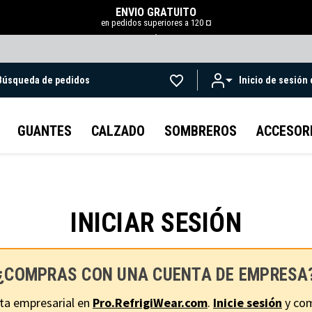
ENVÍO GRATUITO
en pedidos superiores a 120 ¤
.
Búsqueda de pedidos
Inicio de sesión
Ir al contenido principal
GUANTES
CALZADO
SOMBREROS
ACCESOR
INICIAR SESIÓN
¿COMPRAS CON UNA CUENTA DE EMPRESA
ta empresarial en
Pro.RefrigiWear.com
.
Inicie sesión
y com