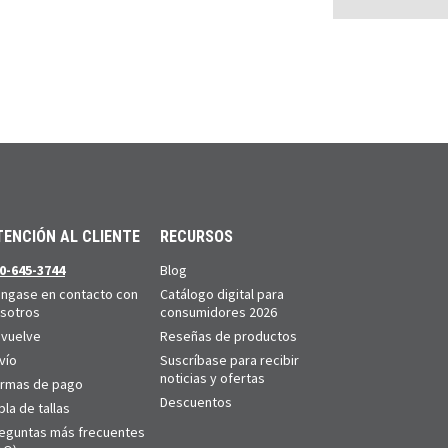
TENCIÓN AL CLIENTE
RECURSOS
0-645-3744
Blog
ngase en contacto con
Catálogo digital para
sotros
consumidores 2026
vuelve
Reseñas de productos
vío
Suscríbase para recibir
noticias y ofertas
rmas de pago
Descuentos
bla de tallas
eguntas más frecuentes