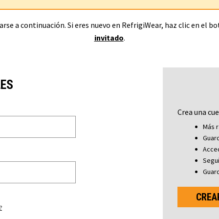
rse a continuación. Si eres nuevo en RefrigiWear, haz clic en el b
invitado
.
LES
Crea una cue
Más r
Guard
Acced
Segu
Guard
CREA
?