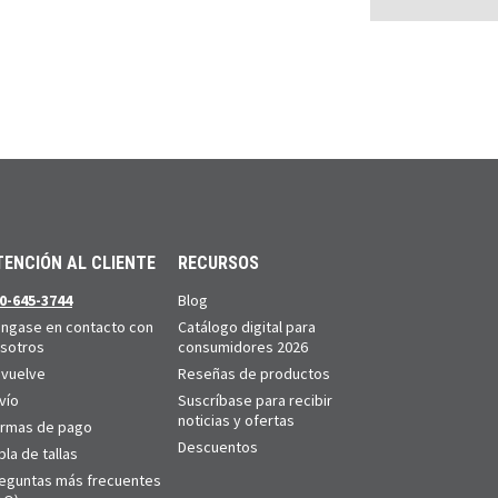
TENCIÓN AL CLIENTE
RECURSOS
0-645-3744
Blog
ngase en contacto con
Catálogo digital para
sotros
consumidores 2026
vuelve
Reseñas de productos
vío
Suscríbase para recibir
noticias y ofertas
rmas de pago
Descuentos
bla de tallas
eguntas más frecuentes