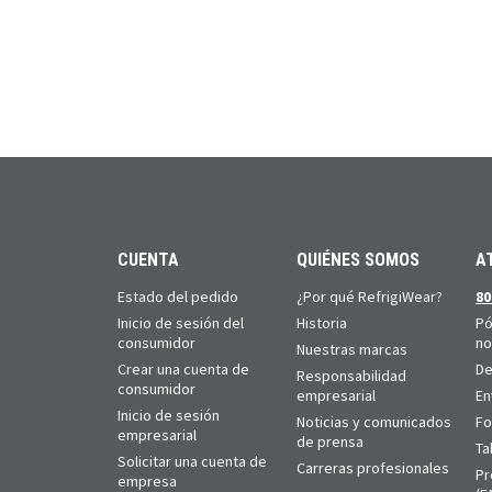
CUENTA
QUIÉNES SOMOS
A
Estado del pedido
¿Por qué RefrigiWear?
80
Inicio de sesión del
Historia
Pó
consumidor
no
Nuestras marcas
Crear una cuenta de
De
Responsabilidad
consumidor
empresarial
En
Inicio de sesión
Noticias y comunicados
Fo
empresarial
de prensa
Ta
Solicitar una cuenta de
Carreras profesionales
Pr
empresa