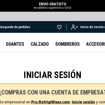
ENVÍO GRATUITO
en pedidos superiores a 120 ¤
.
Búsqueda de pedidos
Inicio de sesión
Ir al contenido principal
GUANTES
CALZADO
SOMBREROS
ACCESOR
INICIAR SESIÓN
¿COMPRAS CON UNA CUENTA DE EMPRESA
ta empresarial en
Pro.RefrigiWear.com
.
Inicie sesión
y com