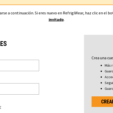
rse a continuación. Si eres nuevo en RefrigiWear, haz clic en el b
invitado
.
LES
Crea una cue
Más r
Guard
Acced
Segu
Guard
CREA
?