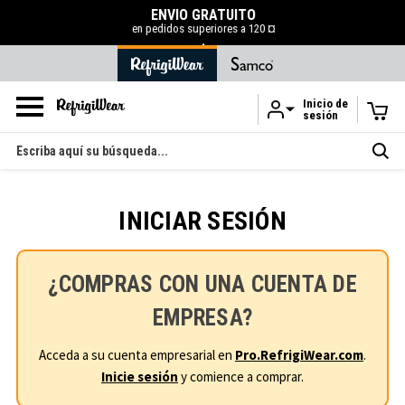
ENVÍO GRATUITO
en pedidos superiores a 120 ¤
.
Inicio de
sesión
Ir al contenido principal
Buscar
en
INICIAR SESIÓN
¿COMPRAS CON UNA CUENTA DE
EMPRESA?
Acceda a su cuenta empresarial en
Pro.RefrigiWear.com
.
Inicie sesión
y comience a comprar.