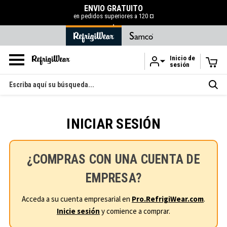
ENVÍO GRATUITO
en pedidos superiores a 120 ¤
.
Inicio de
sesión
Ir al contenido principal
Buscar
en
INICIAR SESIÓN
¿COMPRAS CON UNA CUENTA DE
EMPRESA?
Acceda a su cuenta empresarial en
Pro.RefrigiWear.com
.
Inicie sesión
y comience a comprar.